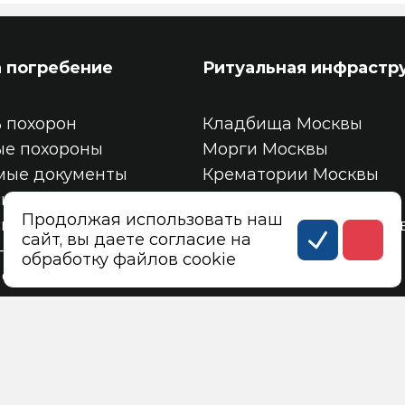
а погребение
Ритуальная инфрастр
 похорон
Кладбища Москвы
ые похороны
Морги Москвы
мые документы
Крематории Москвы
кое свидетельство
Колумбарии Москвы
Продолжая использовать наш
свидетельство
Трупохранилища Моск
сайт, вы даете согласие на
-13
Место на кладбище
обработку файлов cookie
 смерти по форме №11
Ячейка в колумбарии
айт городской ритуальной службы