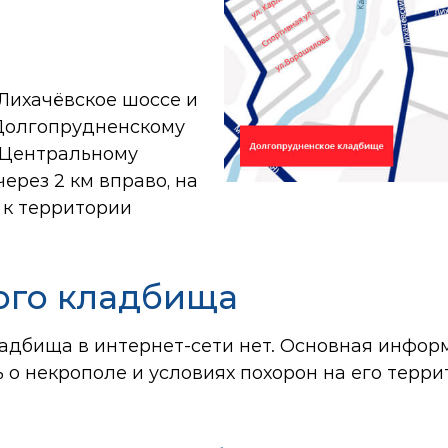
 Лихачёвское шоссе и
 Долгопрудненскому
К Центральному
рез 2 км вправо, на
 к территории
ого кладбища
адбища в интернет-сети нет. Основная инфор
о некрополе и условиях похорон на его терри