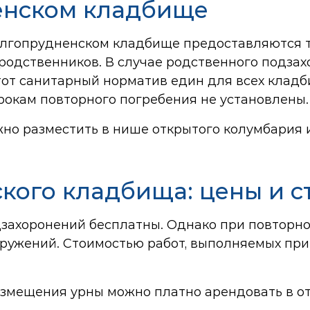
енском кладбище
Долгопрудненском кладбище предоставляются 
 родственников. В случае родственного подза
Этот санитарный норматив един для всех кла
рокам повторного погребения не установлены.
жно разместить в нише открытого колумбария 
кого кладбища: цены и с
дзахоронений бесплатны. Однако при повторн
ружений. Стоимостью работ, выполняемых при 
азмещения урны можно платно арендовать в о