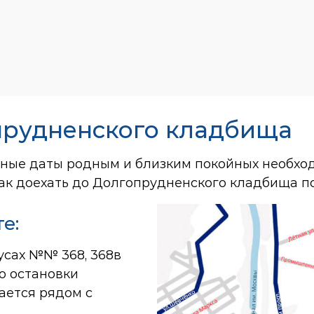
прудненского кладбища
тные даты родным и близким покойных необхо
как доехать до Долгопрудненского кладбища 
е:
усах №№ 368, 368в
о остановки
вается рядом с