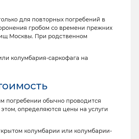
только для повторных погребений в
хоронения гробом со времени прежних
дбищ Москвы. При родственном
или колумбария-саркофага на
тоимость
ом погребении обычно проводится
этом, определяются цены на услуги
ткрытом колумбарии или колумбарии-