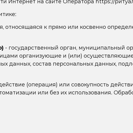
ти Интернет на сайте Оператора
https://ритуа
итике:
, относящаяся к прямо или косвенно опреде
р)
- государственный орган, муниципальный ор
лицами организующие и (или) осуществляющие 
х данных, состав персональных данных, подле
действие (операция) или совокупность действ
оматизации или без их использования. Обраб