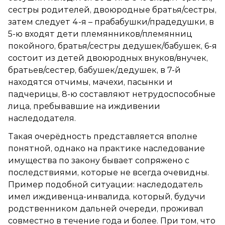
сестры родителей, двоюродные братья/сестры,
затем следует 4-я – прабабушки/прадедушки, в
5-ю входят дети племянников/племянниц
покойного, братья/сестры дедушек/бабушек, 6-я
состоит из детей двоюродных внуков/внучек,
братьев/сестер, бабушек/дедушек, в 7-й
находятся отчимы, мачехи, пасынки и
падчерицы, 8-ю составляют нетрудоспособные
лица, пребывавшие на иждивении
наследодателя.
Такая очерёдность представляется вполне
понятной, однако на практике наследование
имущества по закону бывает сопряжено с
последствиями, которые не всегда очевидны.
Пример подобной ситуации: наследодатель
имел иждивенца-инвалида, который, будучи
родственником дальней очереди, проживал
совместно в течение года и более. При том, что