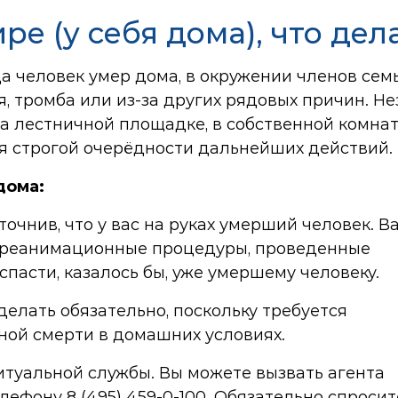
ре (у себя дома), что дел
а человек умер дома, в окружении членов семь
я, тромба или из-за других рядовых причин. Не
на лестничной площадке, в собственной комна
я строгой очерёдности дальнейших действий.
дома:
очнив, что у вас на руках умерший человек. В
е реанимационные процедуры, проведенные
пасти, казалось бы, уже умершему человеку.
делать обязательно, поскольку требуется
ной смерти в домашних условиях.
итуальной службы. Вы можете вызвать агента
елефону
8 (495) 459-0-100
. Обязательно спросит