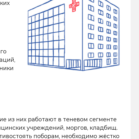
ких
го
аций,
дники
гие из них работают в теневом сегменте
ицинских учреждений, моргов, кладбищ.
тивостоять поборам, необходимо жёстко