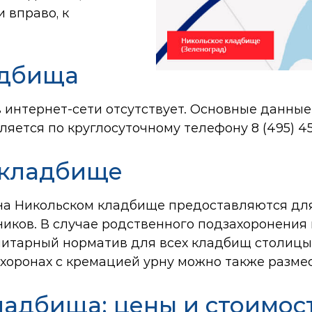
 вправо, к
адбища
интернет-сети отсутствует. Основные данные 
яется по круглосуточному телефону
8 (495) 4
 кладбище
а на Никольском кладбище предоставляются дл
ников. В случае родственного подзахоронения
санитарный норматив для всех кладбищ столиц
хоронах с кремацией урну можно также разме
ладбища: цены и стоимос