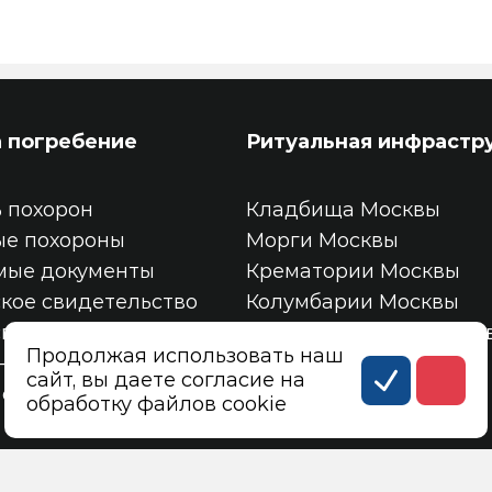
а погребение
Ритуальная инфрастр
 похорон
Кладбища Москвы
ые похороны
Морги Москвы
мые документы
Крематории Москвы
кое свидетельство
Колумбарии Москвы
свидетельство
Трупохранилища Моск
Продолжая использовать наш
-13
Место на кладбище
сайт, вы даете согласие на
 смерти по форме №11
Ячейка в колумбарии
обработку файлов cookie