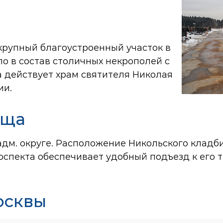
рупный благоустроенный участок в
о в состав столичных некрополей с
а действует храм святителя Николая
ии.
ища
дм. округе. Расположение Никольского кладби
спекта обеспечивает удобный подъезд к его т
осквы