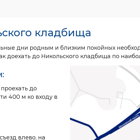
ьского кладбища
льные дни родным и близким покойных необход
как доехать до Никольского кладбища по наиб
:
 проехать до
ти 400 м ко входу в
съезд влево, на