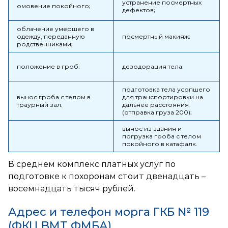
устранение посмертных
омовение покойного;
дефектов;
облачение умершего в
одежду, переданную
посмертный макияж;
родственниками;
положение в гроб;
дезодорация тела;
подготовка тела усопшего
вынос гроба с телом в
для транспортировки на
траурный зал.
дальнее расстояния
(отправка груза 200);
вынос из здания и
погрузка гроба с телом
покойного в катафалк.
В среднем комплекс платных услуг по
подготовке к похоронам стоит двенадцать –
восемнадцать тысяч рублей.
Адрес и телефон морга ГКБ № 119
(ФКЦ ВМТ ФМБА)