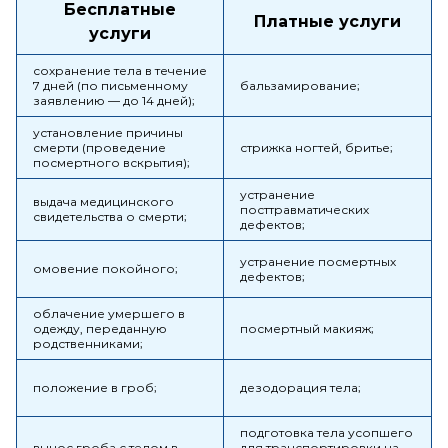
Бесплатные
Платные услуги
услуги
сохранение тела в течение
7 дней (по письменному
бальзамирование;
заявлению — до 14 дней);
установление причины
смерти (проведение
стрижка ногтей, бритье;
посмертного вскрытия);
устранение
выдача медицинского
посттравматических
свидетельства о смерти;
дефектов;
устранение посмертных
омовение покойного;
дефектов;
облачение умершего в
одежду, переданную
посмертный макияж;
родственниками;
положение в гроб;
дезодорация тела;
подготовка тела усопшего
вынос гроба с телом в
для транспортировки на