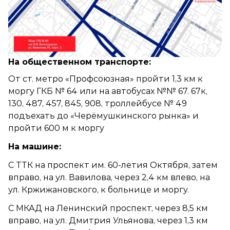
На общественном транспорте:
От ст. метро «Профсоюзная» пройти 1,3 км к
моргу ГКБ № 64 или на автобусах №№ 67. 67к,
130, 487, 457, 845, 908, троллейбусе № 49
подъехать до «Черёмушкинского рынка» и
пройти 600 м к моргу
На машине:
С ТТК на проспект им. 60-летия Октября, затем
вправо, на ул. Вавилова, через 2,4 км влево, на
ул. Кржижановского, к больнице и моргу.
С МКАД на Ленинский проспект, через 8,5 км
вправо, на ул. Дмитрия Ульянова, через 1,3 км