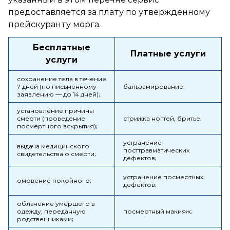
предоставляется за плату по утверждённому
прейскуранту морга.
Бесплатные
Платные услуги
услуги
сохранение тела в течение
7 дней (по письменному
бальзамирование;
заявлению — до 14 дней);
установление причины
смерти (проведение
стрижка ногтей, бритье;
посмертного вскрытия);
устранение
выдача медицинского
посттравматических
свидетельства о смерти;
дефектов;
устранение посмертных
омовение покойного;
дефектов;
облачение умершего в
одежду, переданную
посмертный макияж;
родственниками;