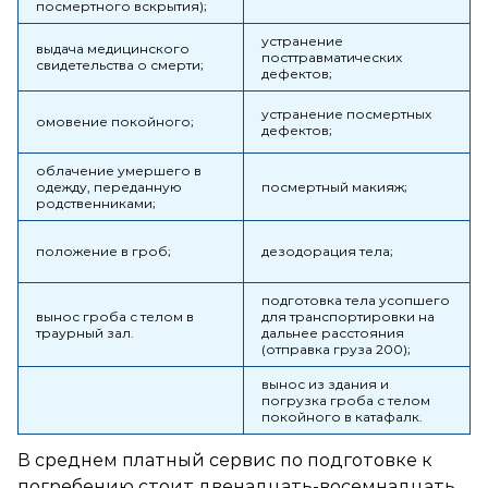
посмертного вскрытия);
устранение
выдача медицинского
посттравматических
свидетельства о смерти;
дефектов;
устранение посмертных
омовение покойного;
дефектов;
облачение умершего в
одежду, переданную
посмертный макияж;
родственниками;
положение в гроб;
дезодорация тела;
подготовка тела усопшего
вынос гроба с телом в
для транспортировки на
траурный зал.
дальнее расстояния
(отправка груза 200);
вынос из здания и
погрузка гроба с телом
покойного в катафалк.
В среднем платный сервис по подготовке к
погребению стоит двенадцать-восемнадцать