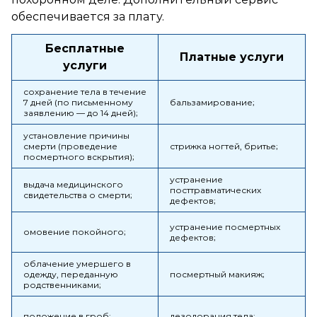
обеспечивается за плату.
Бесплатные
Платные услуги
услуги
сохранение тела в течение
7 дней (по письменному
бальзамирование;
заявлению — до 14 дней);
установление причины
смерти (проведение
стрижка ногтей, бритье;
посмертного вскрытия);
устранение
выдача медицинского
посттравматических
свидетельства о смерти;
дефектов;
устранение посмертных
омовение покойного;
дефектов;
облачение умершего в
одежду, переданную
посмертный макияж;
родственниками;
положение в гроб;
дезодорация тела;