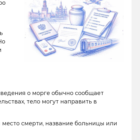
ро
т
ь
Но
и
сведения о морге обычно сообщает
льствах, тело могут направить в
 место смерти, название больницы или