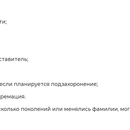
ти;
ставитель;
 если планируется подзахоронение;
кремация.
сколько поколений или менялись фамилии, мог