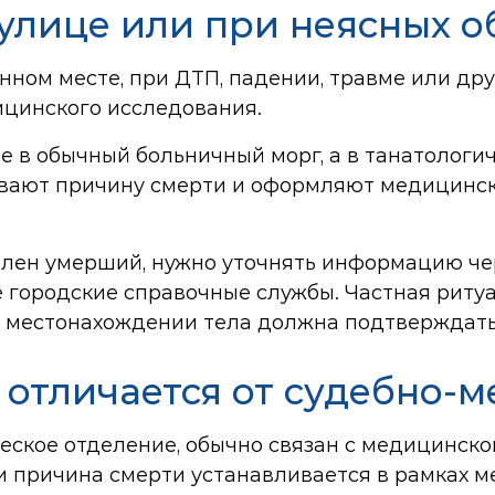
 улице или при неясных о
енном месте, при ДТП, падении, травме или др
ицинского исследования.
не в обычный больничный морг, а в танатологи
ивают причину смерти и оформляют медицинс
авлен умерший, нужно уточнять информацию че
городские справочные службы. Частная ритуа
о местонахождении тела должна подтверждат
отличается от судебно-
еское отделение, обычно связан с медицинско
ли причина смерти устанавливается в рамках 