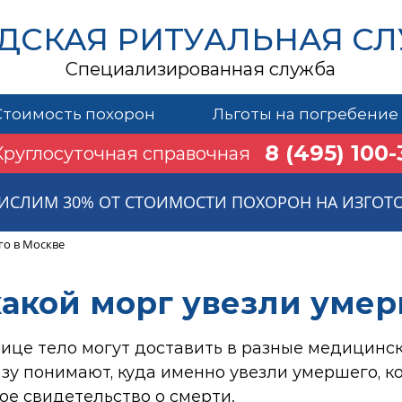
ДСКАЯ РИТУАЛЬНАЯ С
Специализированная служба
Стоимость похорон
Льготы на погребение
8 (495) 100-
Круглосуточная справочная
ИСЛИМ 30% ОТ СТОИМОСТИ ПОХОРОН НА ИЗГОТ
го в Москве
 какой морг увезли уме
лице тело могут доставить в разные медицинс
зу понимают, куда именно увезли умершего, к
ое свидетельство о смерти.