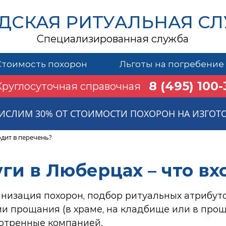
ДСКАЯ РИТУАЛЬНАЯ С
Специализированная служба
Стоимость похорон
Льготы на погребение
8 (495) 100-
Круглосуточная справочная
ИСЛИМ 30% ОТ СТОИМОСТИ ПОХОРОН НА ИЗГОТ
одит в перечень?
ги в Люберцах – что вх
низация похорон, подбор ритуальных атрибутов
нии прощания (в храме, на кладбище или в про
мотренные компанией.