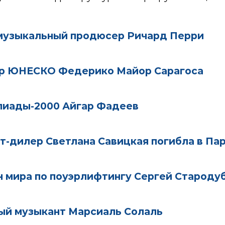
 музыкальный продюсер Ричард Перри
ор ЮНЕСКО Федерико Майор Сарагоса
пиады-2000 Айгар Фадеев
т-дилер Светлана Савицкая погибла в Па
н мира по поуэрлифтингу Сергей Староду
вый музыкант Марсиаль Солаль