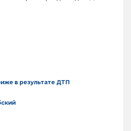
риже в результате ДТП
бский