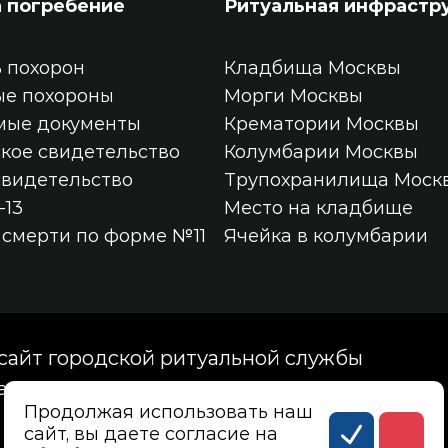
а погребение
Ритуальная инфрастр
 похорон
Кладбища Москвы
ые похороны
Морги Москвы
мые документы
Крематории Москвы
кое свидетельство
Колумбарии Москвы
свидетельство
Трупохранилища Моск
-13
Место на кладбище
 смерти по форме №11
Ячейка в колумбарии
айт городской ритуальной службы
ва, Госпитальная площадь, дом 2, корпус 27
Продолжая использовать наш
сайт, вы даете согласие на