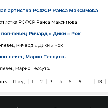
дная артистка РСФСР Раиса Максимова
 артистка РСФСР Раиса Максимова
 поп-певец Ричард « Дики » Рок
-певец Ричард « Дики » Рок
поп-певец Марио Тессуто.
певец Марио Тессуто.
ицы:
Пред.
1
2
3
4
5
6
...
18