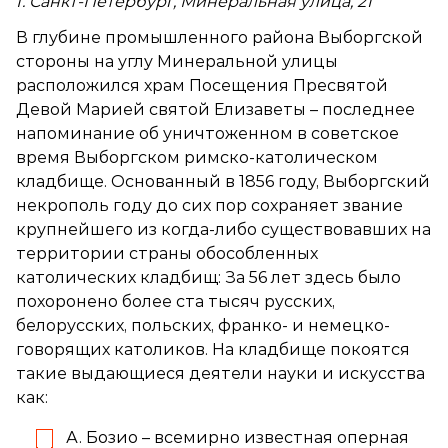
Г. Санкт-Петербург, Минеральная улица, 21
В глубине промышленного района Выборгской
стороны на углу Минеральной улицы
расположился храм Посещения Пресвятой
Девой Марией святой Елизаветы – последнее
напоминание об уничтоженном в советское
время Выборгском римско-католическом
кладбище. Основанный в 1856 году, Выборгский
некрополь году до сих пор сохраняет звание
крупнейшего из когда-либо существовавших на
территории страны обособленных
католических кладбищ: За 56 лет здесь было
похоронено более ста тысяч русских,
белорусских, польских, франко- и немецко-
говорящих католиков. На кладбище покоятся
такие выдающиеся деятели науки и искусства
как:
А. Бозио – всемирно известная оперная