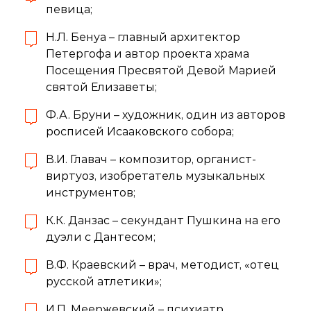
певица;
Н.Л. Бенуа – главный архитектор
Петергофа и автор проекта храма
Посещения Пресвятой Девой Марией
святой Елизаветы;
Ф.А. Бруни – художник, один из авторов
росписей Исааковского собора;
В.И. Главач – композитор, органист-
виртуоз, изобретатель музыкальных
инструментов;
К.К. Данзас – секундант Пушкина на его
дуэли с Дантесом;
В.Ф. Краевский – врач, методист, «отец
русской атлетики»;
И.П. Меержевский – психиатр,