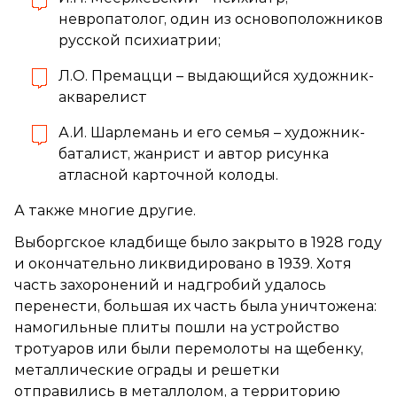
невропатолог, один из основоположников
русской психиатрии;
Л.О. Премацци – выдающийся художник-
акварелист
А.И. Шарлемань и его семья – художник-
баталист, жанрист и автор рисунка
атласной карточной колоды.
А также многие другие.
Выборгское кладбище было закрыто в 1928 году
и окончательно ликвидировано в 1939. Хотя
часть захоронений и надгробий удалось
перенести, большая их часть была уничтожена:
намогильные плиты пошли на устройство
тротуаров или были перемолоты на щебенку,
металлические ограды и решетки
отправились в металлолом, а территорию