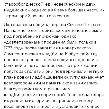
старообрядческой, единоверческой и двух
иудейских, – однако в XX веке большая часть их
территорий вошла в его состав.
Лютеранская община церкви Святых Петра и
Павла много лет добивалась выделение земли
под погребение прихожан, однако
удовлетворены их прошения были только в
1773 году, после закрытия иноверческого
Сампсониевского кладбища. К обустройству
нового некрополя члены общины подошли с
большой ответственностью: на протяжении
полутора столетий они поддерживали четкую
планировку кладбища, вели скрупулезный учет
всех захоронений и памятников, занимались
благоустройством и развитием
кладбищенских территорий. Только благодаря
их усилиям историки-некрополисты могут
восстановить личности и установить точное