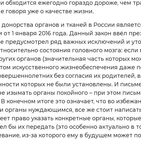
и обходится ежегодно гораздо дороже, чем т
е говоря уже о качестве жизни.
донорства органов и тканей в России являетс
и от 1 января 2016 года. Данный закон ввёл п
же предусмотрел ряд важных исключений и уто
тносительно состояния головного мозга: если 
других органов (значительная часть которых м
ом искусственного жизнеобеспечения даже по
вершеннолетних без согласия их родителей, 
чности которых не были установлены. И письме
не изымать органы покойного – при этом пись
В конечном итоге это означает, что во избеж
 органы нуждающимся, все же стоит написать
ет право указать конкретные органы, которые
 бы их передать (это особенно актуально в том
евание, из-за которого ему в будущем может п