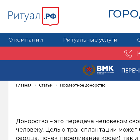
ГОРО
О компании
Ритуальные услуги
ПЕРЕЧ
Главная
Статьи
Посмертное донорство
Донорство – это передача человеком св
человеку. Целью трансплантации может б
сердца, почек, переливание крови), так 