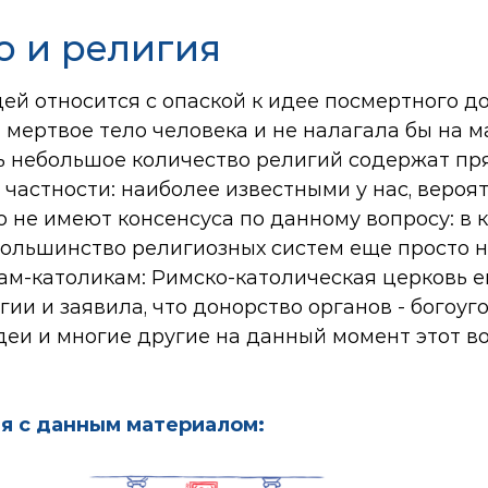
о и религия
й относится с опаской к идее посмертного до
 мертвое тело человека и не налагала бы на 
нь небольшое количество религий содержат п
астности: наиболее известными у нас, вероят
не имеют консенсуса по данному вопросу: в к
большинство религиозных систем еще просто не
ам-католикам: Римско-католическая церковь е
ии и заявила, что донорство органов - богоуг
удеи и многие другие на данный момент этот 
я с данным материалом: