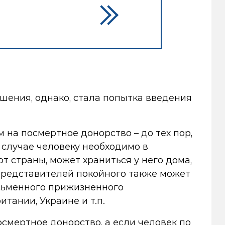
ешения, однако, стала попытка введения
 на посмертное донорство – до тех пор,
м случае человеку необходимо в
т страны, может храниться у него дома,
х представителей покойного также может
исьменного прижизненного
тании, Украине и т.п.
смертное донорство, а если человек по