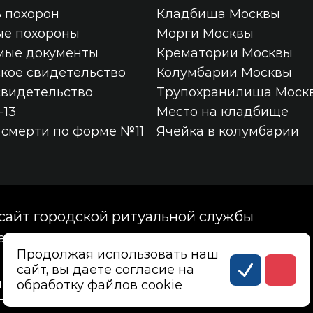
 похорон
Кладбища Москвы
ые похороны
Морги Москвы
мые документы
Крематории Москвы
кое свидетельство
Колумбарии Москвы
свидетельство
Трупохранилища Моск
-13
Место на кладбище
 смерти по форме №11
Ячейка в колумбарии
айт городской ритуальной службы
ва, Госпитальная площадь, дом 2, корпус 27
Продолжая использовать наш
сайт, вы даете согласие на
ных данных
обработку файлов cookie
нных