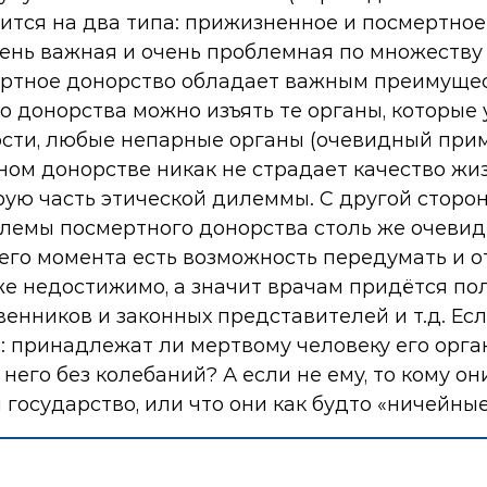
лится на два типа: прижизненное и посмертное
чень важная и очень проблемная по множеству
смертное донорство обладает важным преимуще
 донорства можно изъять те органы, которые 
ности, любые непарные органы (очевидный при
тном донорстве никак не страдает качество жи
орую часть этической дилеммы. С другой сторон
блемы посмертного донорства столь же очевид
его момента есть возможность передумать и от
е недостижимо, а значит врачам придётся пол
енников и законных представителей и т.д. Ес
: принадлежат ли мертвому человеку его орган
его без колебаний? А если не ему, то кому о
 государство, или что они как будто «ничейны