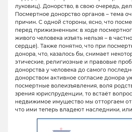
луковиц). Донорство, в свою очередь, де
Посмертное донорство органов – тема о
причин. С одной стороны, ясно, что по
перед прижизненным: в ходе посмертного
живого человека изъять нельзя – в част
сердце). Также понятно, что при посмер
донора, что, казалось бы, снимает некот
этические, религиозные и правовые про
донорства у человека до самого последн
донорством активное согласие донора уж
посмертные волеизъявления, воля родств
зрения юриспруденции, то встаёт вопрос
недвижимое имущество мы отторгаем от н
что ими теперь владеют наследники, или