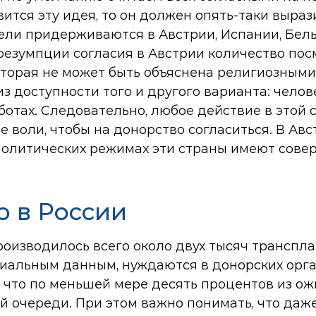
вится эту идея, то он должен опять-таки выра
ли придерживаются в Австрии, Испании, Бельг
резумпции согласия в Австрии количество пос
которая не может быть объяснена религиозным
з доступности того и другого варианта: челов
аботах. Следовательно, любое действие в этой
 воли, чтобы на донорство согласиться. В Авст
и политических режимах эти страны имеют сове
о в России
производилось всего около двух тысяч трансп
ициальным данным, нуждаются в донорских орг
о, что по меньшей мере десять процентов из 
ей очереди. При этом важно понимать, что даж