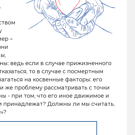
.
ством
у
мер –
зни
ы,
ны: ведь если в случае прижизненного
казаться, то в случае с посмертным
агаться на косвенные факторы: его
ли же проблему рассматривать с точки
ы - при том, что его иное движимое и
ни принадлежат? Должны ли мы считать,
е»?