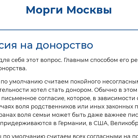
Морги Москвы
сия на донорство
ля себя этот вопрос. Главным способом его р
онорства.
 по умолчанию считаем покойного несогласным
ительности хотел стать донором. Обычно в это
исьменное согласие, которое, в зависимости о
 случаях воля родственников или иных законны
транах воля семьи может быть даже важнее п
придерживаются в Германии, в США, Великобри
ы по умолчанию считаем всех согласными на по