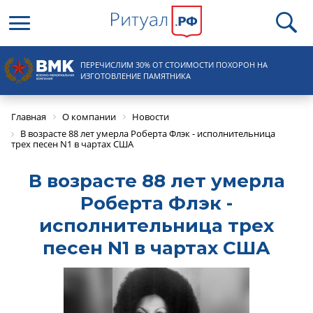
Круглосуточная справочная
ПЕРЕЧИСЛИМ 30% ОТ СТОИМОСТИ ПОХОРОН НА
8 (495) 100-31-15
ИЗГОТОВЛЕНИЕ ПАМЯТНИКА
Главная
О компании
Новости
В возрасте 88 лет умерла Роберта Флэк - исполнительница
трех песен N1 в чартах США
В возрасте 88 лет умерла
Роберта Флэк -
исполнительница трех
песен N1 в чартах США