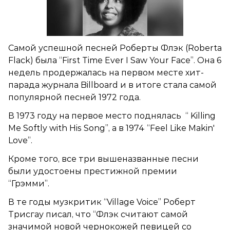
Самой успешной песней Роберты Флэк (Roberta
Flack) была “First Time Ever I Saw Your Face”. Она 6
недель продержалась на первом месте хит-
парада журнала Billboard и в итоге стала самой
популярной песней 1972 года.
В 1973 году на первое место поднялась “ Killing
Me Softly with His Song”, а в 1974 “Feel Like Makin'
Love”.
Кроме того, все три вышеназванные песни
были удостоены престижной премии
“Грэмми”.
В те годы музкритик “Village
Voice”
Роберт
Трисгау писал, что “Флэк считают самой
значимой новой чернокожей певицей со