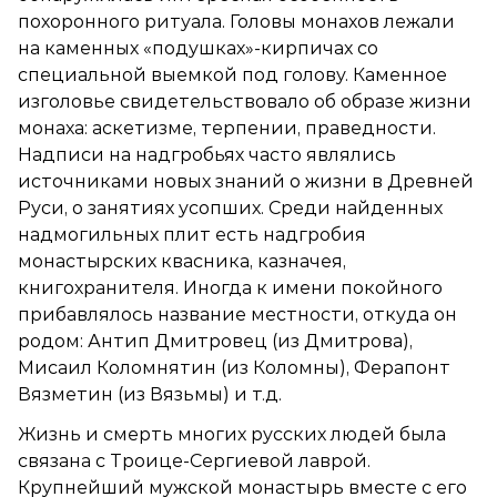
похоронного ритуала. Головы монахов лежали
на каменных «подушках»-кирпичах со
специальной выемкой под голову. Каменное
изголовье свидетельствовало об образе жизни
монаха: аскетизме, терпении, праведности.
Надписи на надгробьях часто являлись
источниками новых знаний о жизни в Древней
Руси, о занятиях усопших. Среди найденных
надмогильных плит есть надгробия
монастырских квасника, казначея,
книгохранителя. Иногда к имени покойного
прибавлялось название местности, откуда он
родом: Антип Дмитровец (из Дмитрова),
Мисаил Коломнятин (из Коломны), Ферапонт
Вязметин (из Вязьмы) и т.д.
Жизнь и смерть многих русских людей была
связана с Троице-Сергиевой лаврой.
Крупнейший мужской монастырь вместе с его