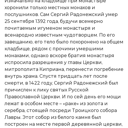
Изначально на кладбище при монастыре
хоронили только местных монахов и
послушников. Сам Сергий Радонежский умер
25 сентября 1392 года, будучи всемерно
почитаемым игуменом монастыря и
всенародно известным чудотворцем. По его
завещанию, его тело было похоронено на общем
кладбище, рядом с прочими умершими
монахами, однако вскоре братия монастыря
испросила разрешения у главы Церкви,
митрополита Киприана, перенести погребение
внутрь храма. Спустя тридцать лет после
смерти, в 1422 году, Сергий Радонежский был
причислен к лику святых Русской
Православной Церкви. И по сей день его мощи
лежат в особом месте – «раке» из золота и
серебра, стоящей посреди Троицкого собора
Лавры. Этот собор из белого камня был
построен на месте первой деревянной церкви,