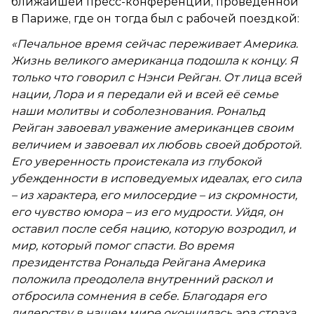
ближайшей пресс-конференции, проведенной
в Париже, где он тогда был с рабочей поездкой:
«Печальное время сейчас переживает Америка.
Жизнь великого американца подошла к концу. Я
только что говорил с Нэнси Рейган. От лица всей
нации, Лора и я передали ей и всей её семье
наши молитвы и соболезнования. Рональд
Рейган завоевал уважение американцев своим
величием и завоевал их любовь своей добротой.
Его уверенность проистекала из глубокой
убежденности в исповедуемых идеалах, его сила
– из характера, его милосердие – из скромности,
его чувство юмора – из его мудрости. Уйдя, он
оставил после себя нацию, которую возродил, и
мир, который помог спасти. Во время
президентства Рональда Рейгана Америка
положила преодолела внутренний раскол и
отбросила сомнения в себе. Благодаря его
лидерству в нашем мире окончилась эра страха