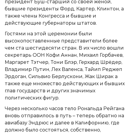
президент Буш-старший со своей женой,
бывшие президенты Форд, Картер, Клинтон, а
также члены Конгресса и бывшие и
действующие губернаторы штатов.
Гостями на этой церемонии были
высокопоставленные представители более
чем ста шестидесяти стран. В их число вошли
секретарь ООН Кофи Аннан, Михаил Горбачев,
Маргарет Тэтчер, Тони Блэр, Герхард Шрёдер,
Владимир Путин, Лех Валенса, Тайип Реджеп
Эрдоган, Сильвио Берлускони, Жак Ширак а
также еще множество действующих и бывших
глав государств и других значимых
политических фигур.
Через несколько часов тело Рональда Рейгана
вновь отправилось в путь – теперь обратно на
авиабазу Эндрюс и далее в Калифорнию, где
должно было состояться, собственно,