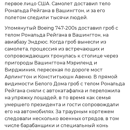
первое лицо США. Самолет доставил тело
Рональда Рейгана в Вашингтон, и за его
полетом следили тысячи людей.
Упомянутый Boeing 747-200s доставил гроб с
телом Рональда Рейгана в Вашингтон, на
авиабазу Эндрюс. Когда гроб вынесли из
самолета, процессия из встречающих и
сопровождающих тронулась к столице через
пригороды Вашингтона Мэриленд и
Вирджиния, пересекая по дороге мост
Арлингтон и Конститьюшн Авеню. В прямой
видимости Белого Дома гроб с телом Рональда
Рейгана сняли с автокатафалка и переложила
на упряжку лошадей, в то время как семья
умершего президента и гости сопровождали
его на автомобилях. За траурным кортежем
следовали несколько военных отрядов, в том
числе барабанщики и специальный конь